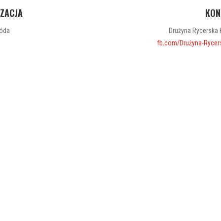
IZACJA
KON
róda
Drużyna Rycerska K
fb.com/Drużyna-Rycers