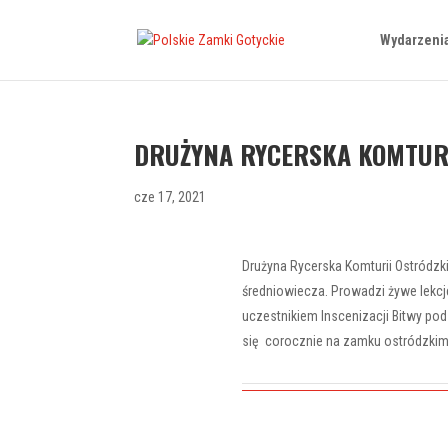
Wydarzeni
DRUŻYNA RYCERSKA KOMTURI
cze 17, 2021
Drużyna Rycerska Komturii Ostródzk
średniowiecza. Prowadzi żywe lekcje 
uczestnikiem Inscenizacji Bitwy p
się corocznie na zamku ostródzkim