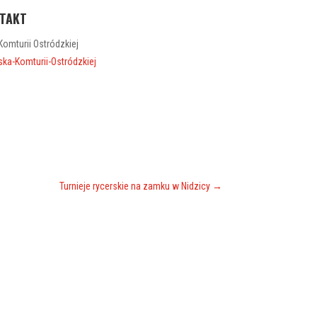
TAKT
omturii Ostródzkiej
ka-Komturii-Ostródzkiej
Turnieje rycerskie na zamku w Nidzicy
→