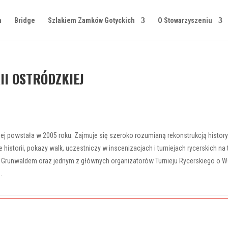
a
Bridge
Szlakiem Zamków Gotyckich
O Stowarzyszeniu
I OSTRÓDZKIEJ
iej powstała w 2005 roku. Zajmuje się szeroko rozumianą rekonstrukcją histo
historii, pokazy walk, uczestniczy w inscenizacjach i turniejach rycerskich na t
od Grunwaldem oraz jednym z głównych organizatorów Turnieju Rycerskiego o 
.